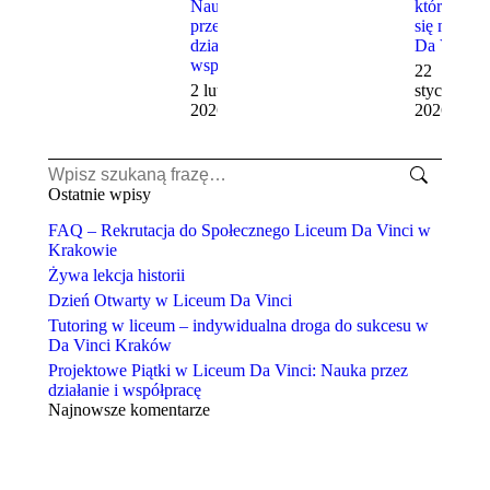
Nauka
która stała
przez
się marką
działanie i
Da Vinci
współpracę
22
2 lutego,
stycznia,
2026
2026
Szukaj:
Ostatnie wpisy
FAQ – Rekrutacja do Społecznego Liceum Da Vinci w
Krakowie
Żywa lekcja historii
Dzień Otwarty w Liceum Da Vinci
Tutoring w liceum – indywidualna droga do sukcesu w
Da Vinci Kraków
Projektowe Piątki w Liceum Da Vinci: Nauka przez
działanie i współpracę
Najnowsze komentarze