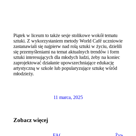
Piątek w liceum to także sesje stolikowe wokół tematu
sztuki. Z wykorzystaniem metody World Café uczniowie
zastanawiali się najpierw nad rolą sztuki w życiu, dzielili
się przemyśleniami na temat aktualnych trendów i form
sztuki interesujących dla młodych ludzi, żeby na koniec
zaprojektować działanie upowszechniające edukację
artystyczną w szkole lub popularyzujące sztukę wśród
młodzieży.
11 marca, 2025
Zobacz więcej
FAQ –
Żywa