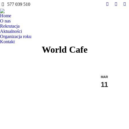
do
577 039 510
treści
Facebook
Instag
Y
page
page
pa
Home
opens
opens
op
O nas
in
in
in
Rekrutacja
Aktualności
new
new
n
Organizacja roku
window
windo
w
Kontakt
World Cafe
MAR
11