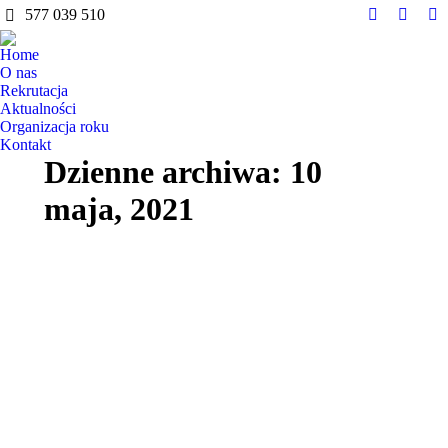
do
577 039 510
treści
Facebook
Instag
Y
page
page
pa
Home
opens
opens
op
O nas
in
in
in
Rekrutacja
Aktualności
new
new
n
Organizacja roku
window
windo
w
Kontakt
Dzienne archiwa:
10
maja, 2021