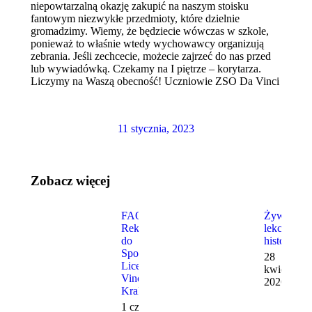
niepowtarzalną okazję zakupić na naszym stoisku
fantowym niezwykłe przedmioty, które dzielnie
gromadzimy. Wiemy, że będziecie wówczas w szkole,
ponieważ to właśnie wtedy wychowawcy organizują
zebrania. Jeśli zechcecie, możecie zajrzeć do nas przed
lub wywiadówką. Czekamy na I piętrze – korytarza.
Liczymy na Waszą obecność! Uczniowie ZSO Da Vinci
11 stycznia, 2023
Zobacz więcej
FAQ –
Żywa
Rekrutacja
lekcja
do
historii
Społecznego
28
Liceum Da
kwietnia,
Vinci w
2026
Krakowie
1 czerwca,