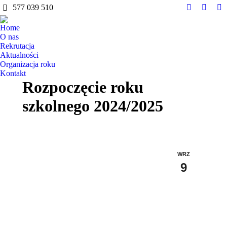
do
577 039 510
treści
Facebook
Instag
Y
page
page
pa
Home
opens
opens
op
O nas
in
in
in
Rekrutacja
Aktualności
new
new
n
Organizacja roku
window
windo
w
Kontakt
Rozpoczęcie roku
szkolnego 2024/2025
WRZ
9