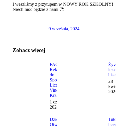
I weszliśmy z przytupem w NOWY ROK SZKOLNY!
Niech moc będzie z nami 🙂
9 września, 2024
Zobacz więcej
FAQ –
Żywa
Rekrutacja
lekcja
do
historii
Społecznego
28
Liceum Da
kwietnia,
Vinci w
2026
Krakowie
1 czerwca,
2026
Dzień
Tutoring 
Otwarty
liceum –