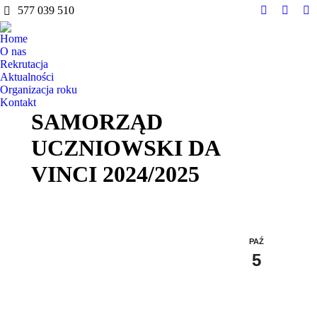
do
577 039 510
treści
Facebook
Instag
Y
page
page
pa
Home
opens
opens
op
O nas
in
in
in
Rekrutacja
Aktualności
new
new
n
Organizacja roku
window
windo
w
Kontakt
SAMORZĄD
UCZNIOWSKI DA
VINCI 2024/2025
PAŹ
5