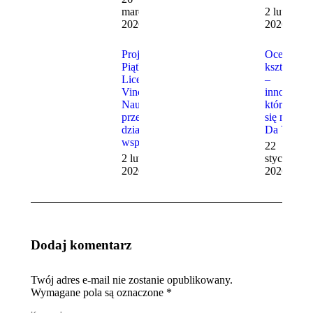
marca,
2 lutego,
2026
2026
Projektowe
Ocenianie
Piątki w
kształtując
Liceum Da
–
Vinci:
innowacja,
Nauka
która stała
przez
się marką
działanie i
Da Vinci
współpracę
22
2 lutego,
stycznia,
2026
2026
Dodaj komentarz
Twój adres e-mail nie zostanie opublikowany.
Wymagane pola są oznaczone
*